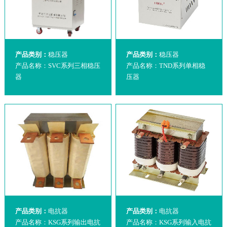
产品类别：
稳压器
产品类别：
稳压器
产品名称：SVC系列三相稳压
产品名称：TND系列单相稳
器
压器
产品类别：
电抗器
产品类别：
电抗器
产品名称：KSG系列输出电抗
产品名称：KSG系列输入电抗