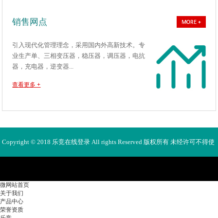
销售网点
引入现代化管理理念，采用国内外高新技术。专
业生产单、三相变压器，稳压器，调压器，电抗
器，充电器，逆变器...
查看更多 +
Copyright © 2018 乐竞在线登录 All rights Reserved 版权所有 未经许可不得使
用、转载、摘编。
微网站首页
关于我们
产品中心
荣誉资质
乐竞