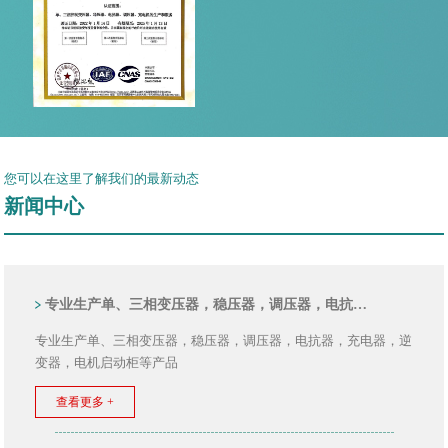
您可以在这里了解我们的最新动态
新闻中心
专业生产单、三相变压器，稳压器，调压器，电抗…
专业生产单、三相变压器，稳压器，调压器，电抗器，充电器，逆
变器，电机启动柜等产品
查看更多 +