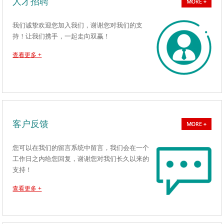
人才招聘
我们诚挚欢迎您加入我们，谢谢您对我们的支
持！让我们携手，一起走向双赢！
查看更多 +
客户反馈
您可以在我们的留言系统中留言，我们会在一个
工作日之内给您回复，谢谢您对我们长久以来的
支持！
查看更多 +