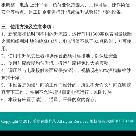
极调整，电流 上升平衡、负荷变化范围大、工作可靠、揀作简便、
安全等特点。是工矿企亚进行升 流或温升试验较理想的设备。
三、使用方法及注意亊项
：
1、新安装和长时间不用的升流器，运行前用1500兆欧表测量线圈
之间和线團对 地的绝缘电阻，其电阻值不低于0.5兆欧时，方可使
用。
2、使用中升流变压器和搡作台必须可靠接地，以保证安全。
3、使用时应缓慢均匀升流，搬运时应避免过大的震动。
4、调压器与电刷接触表面应保持済洁，视悄况有90%酒精藤棉纱
擦拭干净。
5、本设备是为短时间的工作而设计的，所以不允许长时间在额定
容置下工作， 特别不允许超过額定电流运行，以防过热
6、本设备应置于清洁、通风、干燥的室内保存。
Copyright © 2018 乐竞在线登录 All rights Reserved 版权所有 未经许可不得使